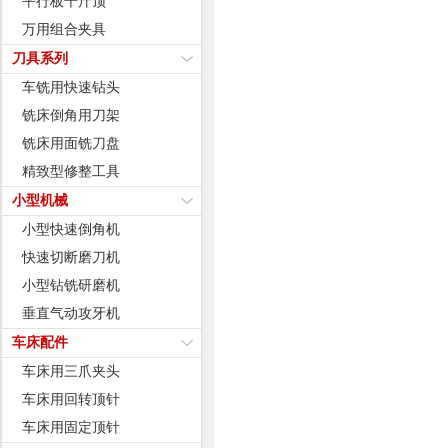
平行板千斤顶
万用组合夹具
刀具系列
车铣用快速钻头
铣床倒角用刀架
铣床用面铣刀盘
精致型修整工具
小型机械
小型快速倒角机
快速切断磨刀机
小型钻铣研磨机
垂直气动攻牙机
车床配件
车床用三爪夹头
车床用回转顶针
车床用固定顶针