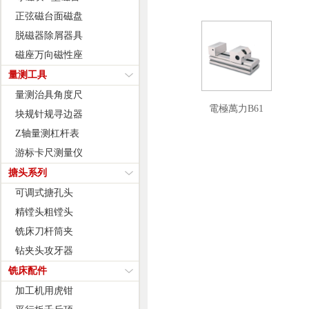
正弦磁台面磁盘
脱磁器除屑器具
磁座万向磁性座
量测工具
量测治具角度尺
電極萬力B61
块规针规寻边器
Z轴量测杠杆表
游标卡尺测量仪
搪头系列
可调式搪孔头
精镗头粗镗头
铣床刀杆筒夹
钻夹头攻牙器
铣床配件
加工机用虎钳