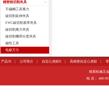
精密线切割夹具
不鏽鋼工具萬力
線切割延伸夾具
EWC線切割基準夾具
線切割萬力夾具
線切割機用分度夾具
磁性工具
电极万力
产品30
|
公司简介
|
自定心虎鉗II
|
高精密自定心虎鉗
|
HD
精展机械五金有限
电 话： 400-99