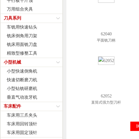
平行板千斤顶
万用组合夹具
刀具系列
车铣用快速钻头
62040
铣床倒角用刀架
平面铣刀柄
铣床用面铣刀盘
精致型修整工具
小型机械
小型快速倒角机
快速切断磨刀机
小型钻铣研磨机
62052
垂直气动攻牙机
直筒式强力型刀杆
车床配件
车床用三爪夹头
车床用回转顶针
1
车床用固定顶针