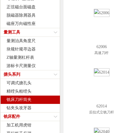
正弦磁台面磁盘
脱磁器除屑器具
磁座万向磁性座
量测工具
量测治具角度尺
62006
块规针规寻边器
高速刀杆
Z轴量测杠杆表
游标卡尺测量仪
搪头系列
可调式搪孔头
精镗头粗镗头
铣床刀杆筒夹
62014
钻夹头攻牙器
后拉式立铣刀杆
铣床配件
加工机用虎钳