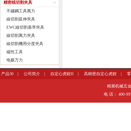
精密线切割夹具
不鏽鋼工具萬力
線切割延伸夾具
EWC線切割基準夾具
線切割萬力夾具
線切割機用分度夾具
磁性工具
电极万力
产品30
|
公司简介
|
自定心虎鉗II
|
高精密自定心虎鉗
|
HD
精展机械五金有限
电 话： 400-99