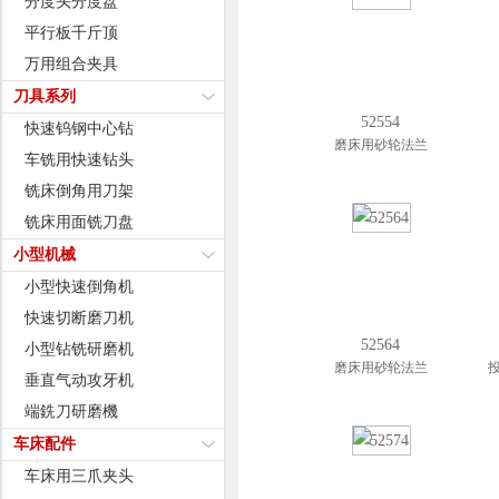
分度头分度盘
平行板千斤顶
万用组合夹具
刀具系列
52554
快速钨钢中心钻
磨床用砂轮法兰
车铣用快速钻头
铣床倒角用刀架
铣床用面铣刀盘
小型机械
小型快速倒角机
快速切断磨刀机
52564
小型钻铣研磨机
磨床用砂轮法兰
垂直气动攻牙机
端銑刀研磨機
车床配件
车床用三爪夹头