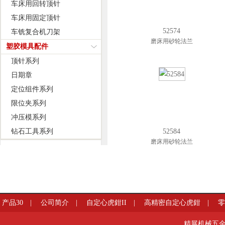
车床用回转顶针
车床用固定顶针
52574
车铣复合机刀架
磨床用砂轮法兰
塑胶模具配件
顶针系列
日期章
定位组件系列
限位夹系列
冲压模系列
钻石工具系列
52584
磨床用砂轮法兰
产品30
|
公司简介
|
自定心虎鉗II
|
高精密自定心虎鉗
|
HD
精展机械五金有限