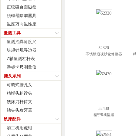
正弦磁台面磁盘
脱磁器除屑器具
磁座万向磁性座
量测工具
量测治具角度尺
52320
块规针规寻边器
不锈钢透视砂轮修整器
Z轴量测杠杆表
游标卡尺测量仪
搪头系列
可调式搪孔头
精镗头粗镗头
铣床刀杆筒夹
52430
钻夹头攻牙器
精密R成型器
铣床配件
加工机用虎钳