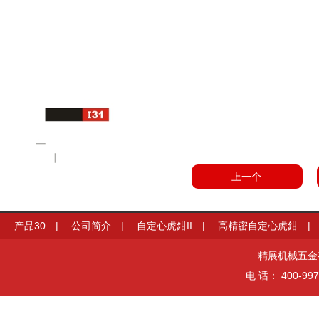
上一个
产品30
|
公司简介
|
自定心虎鉗II
|
高精密自定心虎鉗
艺
|
精展机械五金有限
电 话： 400-997