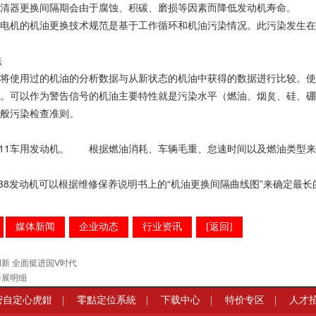
清器更换间隔期会由于腐蚀、积碳、磨损等因素而降低发动机寿命。
电机的机油更换技术规范是基于工作循环和机油污染情况。此污染发生在
验法
将使用过的机油的分析数据与从新状态的机油中获得的数据进行比较。使
。可以作为警告信号的机油主要特性就是污染水平（燃油、烟炱、硅、硼
般污染检查准则。
率法
M11车用发动机。 根据燃油消耗、车辆毛重、怠速时间以及燃油类
法
和K38发动机可以根据维修保养说明书上的“机油更换间隔曲线图”来确定最
媒体新闻
企业动态
行业资讯
[返回]
新 全面挺进国Ⅴ时代
参展明细
密自定心虎鉗
|
零點定位系統
|
下载中心
|
特价专区
|
人才