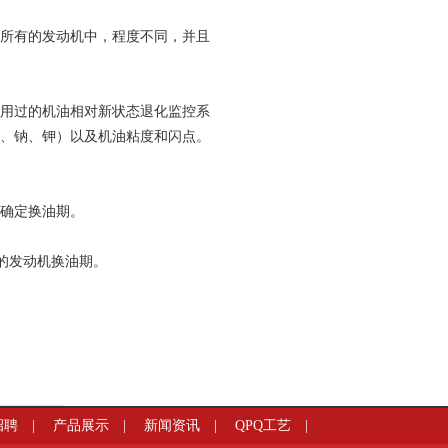
所有的发动机中，程度不同，并且
用过的机油相对新状态退化
监控系
、钠、钾）以及机油粘度和闪点。
型来确定换油期。
长的发动机换油期。
招聘
|
产品展示
|
新闻资讯
|
QPQ工艺
|