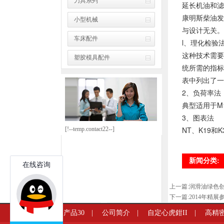
刀具系列
延长机油和滤
康明斯柴油发
小型机械
与设计无关。
车床配件
l、理化检
这种技术需要
塑胶模具配件
统
所需的指标
表中列出了一
2、负荷
典型适用于
3、图表
NT、K19
[!--temp.contact22--]
新闻分类:
上一篇:
润滑油绿色创
下一篇:
2014年精展
产品30
|
公司简介
|
自定心虎鉗II
|
高精