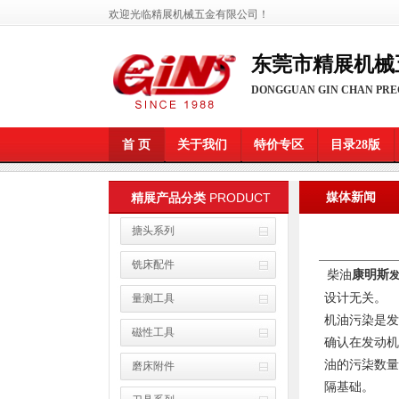
欢迎光临精展机械五金有限公司
！
东莞市精展机械
DONGGUAN GIN CHAN PREC
首 页
关于我们
特价专区
目录28版
PRODUCT
媒体新闻
精展产品分类
搪头系列
铣床配件
柴油
康明斯
设计无关。
量测工具
机油污染是发
磁性工具
确认在发动机
油的污柒数量
磨床附件
隔基础。