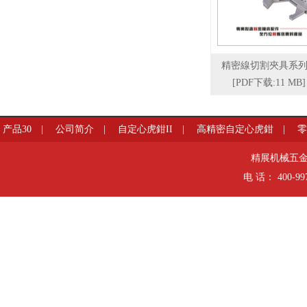
精密線切割夾具系
[PDF下载:11 MB]
产品30
|
公司简介
|
自定心虎鉗II
|
高精密自定心虎鉗
|
HD
精展机械五金有限
电 话： 400-99