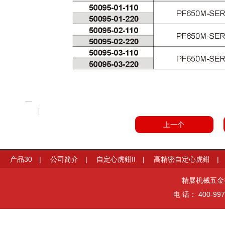
上一个
产品30
|
公司简介
|
自定心虎鉗II
|
高精密自定心虎鉗
艺
|
精展机械五金有限
电 话： 400-997